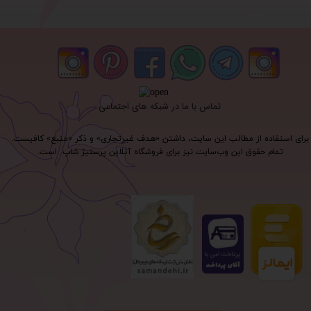
تماس با ما در شبکه های اجتماعی
برای استفاده از مطالب این سایت، داشتن «هدف غیرتجاری» و ذکر «منبع» کافیست.
تمام حقوق اين وب‌سايت نیز برای فروشگاه آنلاین پرستیژ شاپ است.