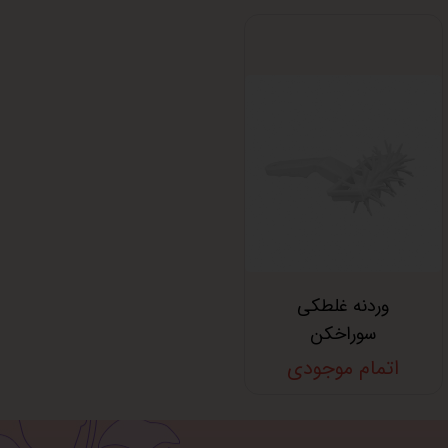
وردنه غلطکی
سوراخکن
اتمام موجودی