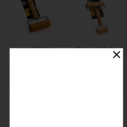
وردنه غلطکی دو طرفه
وردنه غلطکی چوبی
چوبی ویلمس
ویلمس
اتمام موجودی
اتمام موجودی