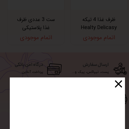
ظرف غذا 4 تیکه
ست 3 عددی ظرف
Healty Delicasy
غذا پلاستیکی
اتمام موجودی
اتمام موجودی
ارسال سفارش
درگاه امن بانکی
پست، تیپاکس، پیک و...
پرداخت آنلاین
پشتیبانی و مشاوره
ضمانت اصالت کالا
همه جانبه از 11 الی 21
خریدی بی دردسر