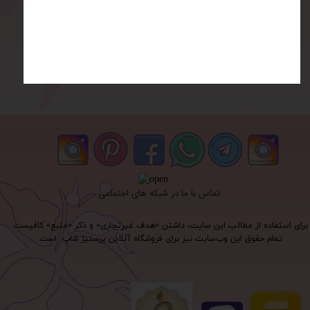
تماس با ما در شبکه های اجتماعی
برای استفاده از مطالب این سایت، داشتن «هدف غیرتجاری» و ذکر «منبع» کافیست.
تمام حقوق اين وب‌سايت نیز برای فروشگاه آنلاین پرستیژ شاپ است.