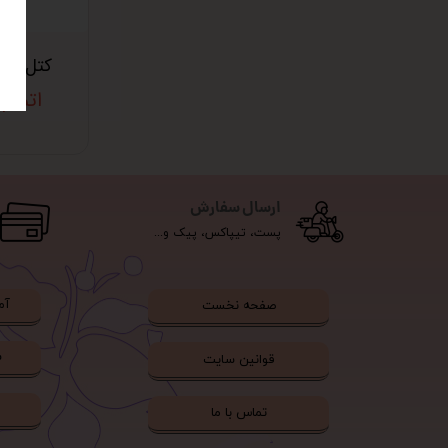
کتل قهوه 350
اتمام
ارسال سفارش
پست، تیپاکس، پیک و...
آم
صفحه نخست
ش
قوانین سایت
تماس با ما