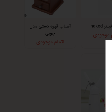
ر naked
آسیاب قهوه دستی مدل
چوبی
م موجودی
اتمام موجودی