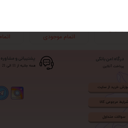
 میل
دستگاه گل خامه زن
دستگاه 
استیل 1000ML
ML
 موجودی
اتمام موجودی
اتما
پشتیبانی و مشاوره
درگاه امن بانکی
همه جانبه از 11 الی 21
پرداخت آنلاین
وزش خرید از سایت
رایط مرجوعی کالا
سوالات متداول