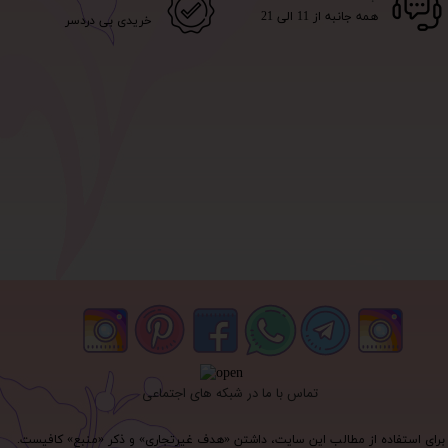
همه جانبه از 11 الی 21
خریدی بی دردسر
تماس با ما در شبکه های اجتماعی
برای استفاده از مطالب این سایت، داشتن «هدف غیرتجاری» و ذکر «منبع» کافیست.