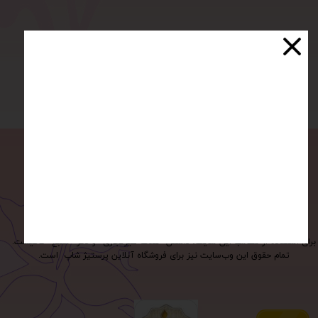
تماس با ما در شبکه های اجتماعی
برای استفاده از مطالب این سایت، داشتن «هدف غیرتجاری» و ذکر «منبع» کافیست.
تمام حقوق اين وب‌سايت نیز برای فروشگاه آنلاین پرستیژ شاپ است.