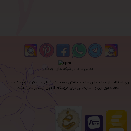
تماس با ما در شبکه های اجتماعی
برای استفاده از مطالب این سایت، داشتن «هدف غیرتجاری» و ذکر «منبع» کافیست.
تمام حقوق اين وب‌سايت نیز برای فروشگاه آنلاین پرستیژ شاپ است.