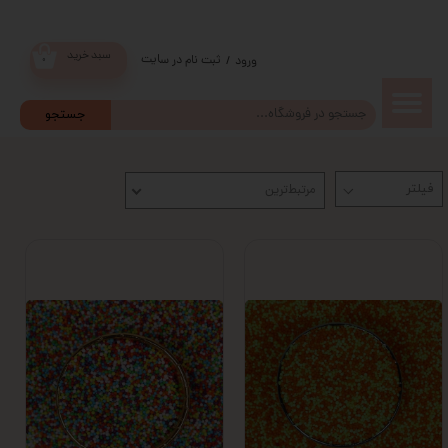
سبد خرید
ثبت نام در سایت
/
ورود
۰
حساب
جستجو
کاربری من
مرتبط‌ترین
تغییر گذر
واژه
سفارشات
خروج از
حساب
کاربری