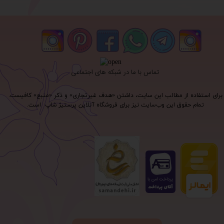
تماس با ما در شبکه های اجتماعی
برای استفاده از مطالب این سایت، داشتن «هدف غیرتجاری» و ذکر «منبع» کافیست.
تمام حقوق اين وب‌سايت نیز برای فروشگاه آنلاین پرستیژ شاپ است.