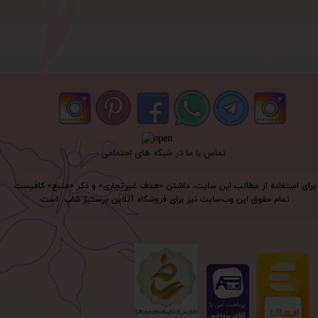
تماس با ما در شبکه های اجتماعی
برای استفاده از مطالب این سایت، داشتن «هدف غیرتجاری» و ذکر «منبع» کافیست.
تمام حقوق اين وب‌سايت نیز برای فروشگاه آنلاین پرستیژ شاپ است.