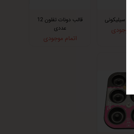
ات سیلیکونی
قالب دونات تفلون 12
عددی
م موجودی
اتمام موجودی