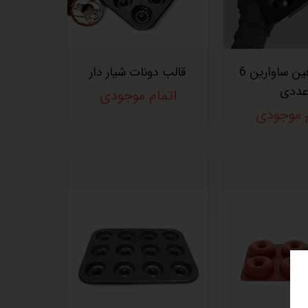
قالب مافین ساوارین 6
قالب دونات شیار دار
ددی
اتمام موجودی
م موجودی