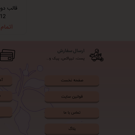
قالب دون
12 عددی
اتمام
ارسال سفارش
پست، تیپاکس، پیک و...
آم
صفحه نخست
ش
قوانین سایت
تماس با ما
بلاگ