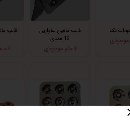
دونات تک
قالب مافین ساوارین
12 عددی
ع
 موجودی
اتمام موجودی
اتما