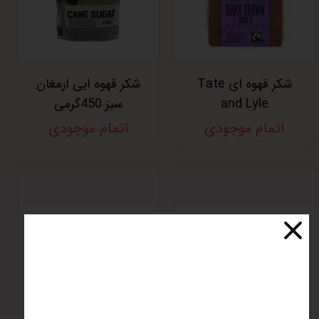
شکر قهوه ای Tate
شکر قهوه ایی ارمغان
and Lyle
سبز 450گرمی
اتمام موجودی
اتمام موجودی