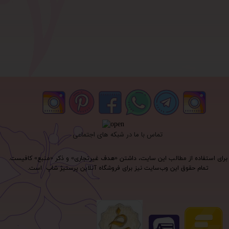
تماس با ما در شبکه های اجتماعی
برای استفاده از مطالب این سایت، داشتن «هدف غیرتجاری» و ذکر «منبع» کافیست.
تمام حقوق اين وب‌سايت نیز برای فروشگاه آنلاین پرستیژ شاپ است.