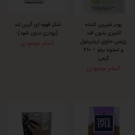
پودر شیرین کننده
شکر قهوه ای گرین لند
آشپزی بدون قند
(پودری بدون شهد)
رژیمی حاوی اریتریتول
اتمام موجودی
و استویا بیلو – ۲۱۰
گرمی
اتمام موجودی