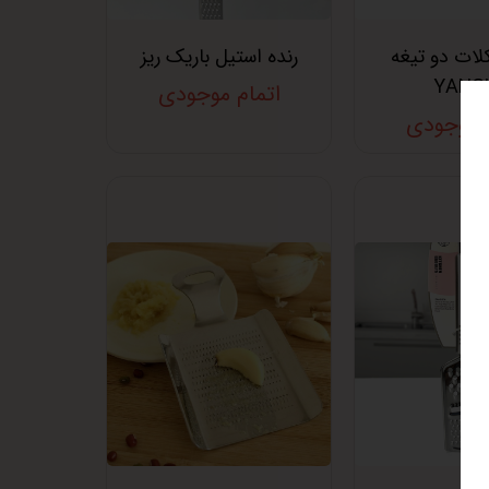
لات دو تیغه
رنده استیل باریک ریز
YANGL
اتمام موجودی
م موجودی