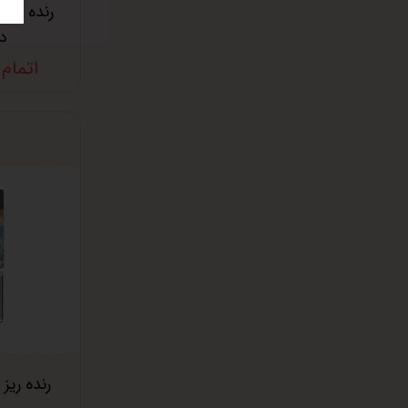
رنده تک 
د
اتمام
رنده ریز