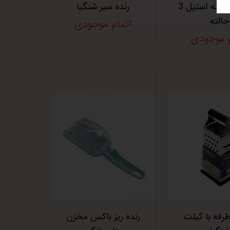
رنده تک دسته استیل 3
رنده سیر شنگیا
حالته
اتمام موجودی
م موجودی
ده 4 طرفه با کیلت
رنده ریز باکس مخزن