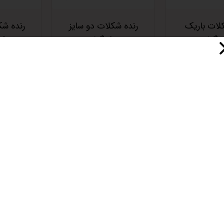
لات باریک
رنده شکلات دو سایز
رنده شک
نگیا
شنگیا
I
 موجودی
اتمام موجودی
اتما