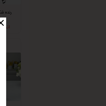
رنده شک
ش
اتمام