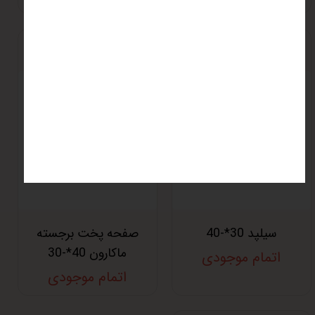
سیلپد 30*-40
صفحه پخت برجسته
ماکارون 40*-30
اتمام موجودی
اتمام موجودی