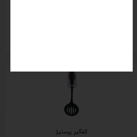
همزن دستی پرستیژ
اتمام موجودی
کفگیر پرستیژ