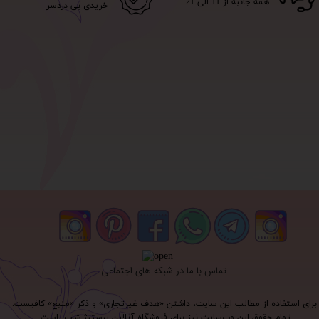
همه جانبه از 11 الی 21
خریدی بی دردسر
تماس با ما در شبکه های اجتماعی
برای استفاده از مطالب این سایت، داشتن «هدف غیرتجاری» و ذکر «منبع» کافیست.
تمام حقوق اين وب‌سايت نیز برای فروشگاه آنلاین پرستیژ شاپ است.