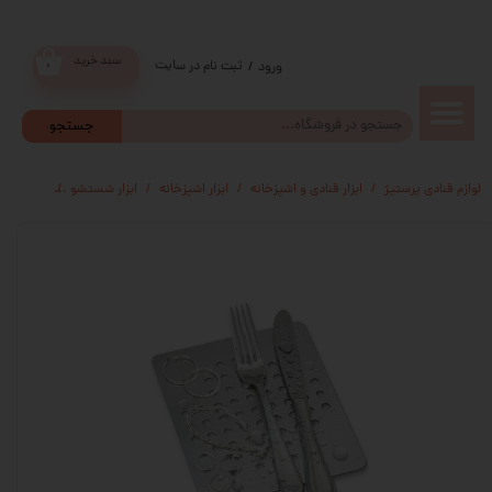
سبد خرید
ثبت نام در سایت
/
ورود
۰
حساب
جستجو
کاربری من
لوازم قنادی پرستیژ
ابزار قنادی و اشپزخانه
ابزار اشپزخانه
ابزار شستشو
براق کنند
تغییر گذر
واژه
سفارشات
خروج از
حساب
کاربری