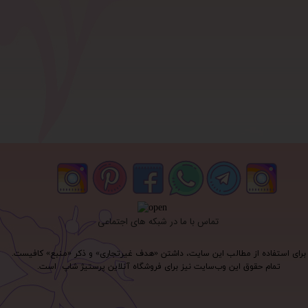
تماس با ما در شبکه های اجتماعی
برای استفاده از مطالب این سایت، داشتن «هدف غیرتجاری» و ذکر «منبع» کافیست.
تمام حقوق اين وب‌سايت نیز برای فروشگاه آنلاین پرستیژ شاپ است.