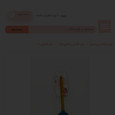
سبد خرید
ثبت نام در سایت
/
ورود
۰
حساب
جستجو
کاربری من
لوازم قنادی پرستیژ
ابزار قنادی و اشپزخانه
ابزار قنادی
لیسک دسته چوبی ساده
تغییر گذر
واژه
سفارشات
خروج از
حساب
کاربری