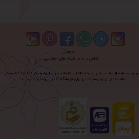
تماس با ما در شبکه های اجتماعی
برای استفاده از مطالب این سایت، داشتن «هدف غیرتجاری» و ذکر «منبع» کافیست.
تمام حقوق اين وب‌سايت نیز برای فروشگاه آنلاین پرستیژ شاپ است.