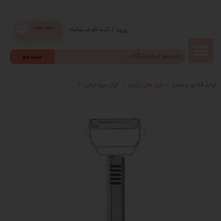
سبد خرید
ثبت نام در سایت
/
ورود
۰
حساب
جستجو
کاربری من
لوازم قنادی پرستیژ
ابزار های تزیین
ابزار میوه ارایی
پوست کن و رشته کن کیچن
تغییر گذر
واژه
سفارشات
خروج از
حساب
کاربری