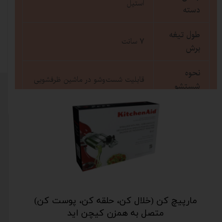
استیل
دسته
طول تیغه
7 سانت
برش
نحوه
قابلیت شست‌وشو در ماشین ظرفشویی
شستشو
مارپیچ کن (خلال کن، حلقه کن، پوست کن)
متصل به همزن کیچن اید