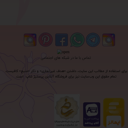
تماس با ما در شبکه های اجتماعی
برای استفاده از مطالب این سایت، داشتن «هدف غیرتجاری» و ذکر «منبع» کافیست.
تمام حقوق اين وب‌سايت نیز برای فروشگاه آنلاین پرستیژ شاپ است.