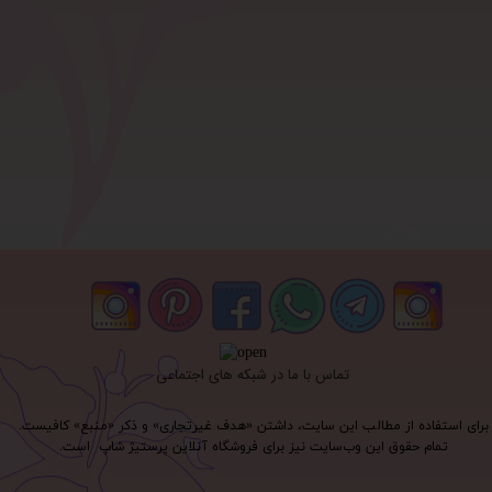
تماس با ما در شبکه های اجتماعی
برای استفاده از مطالب این سایت، داشتن «هدف غیرتجاری» و ذکر «منبع» کافیست.
تمام حقوق اين وب‌سايت نیز برای فروشگاه آنلاین پرستیژ شاپ است.