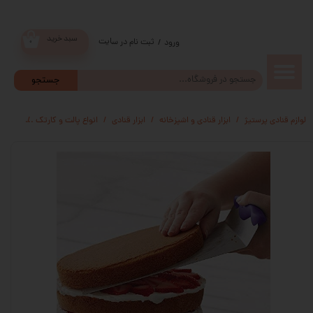
سبد خرید
ثبت نام در سایت
/
ورود
۰
حساب
جستجو
کاربری من
لوازم قنادی پرستیژ
ابزار قنادی و اشپزخانه
ابزار قنادی
انواع پالت و کارتک
لیفتر 
تغییر گذر
واژه
سفارشات
خروج از
حساب
کاربری