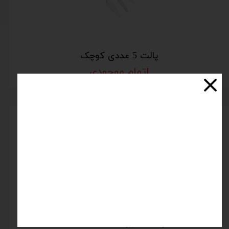
پالت 5 عددی کوچک
اتمام موجودی
پالت خم پهن 15 شنگیا