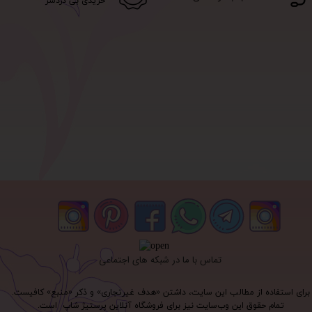
خریدی بی دردسر
تماس با ما در شبکه های اجتماعی
برای استفاده از مطالب این سایت، داشتن «هدف غیرتجاری» و ذکر «منبع» کافیست.
تمام حقوق اين وب‌سايت نیز برای فروشگاه آنلاین پرستیژ شاپ است.