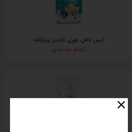
آیس کافی فوری کارامل ونزکافه
اتمام موجودی