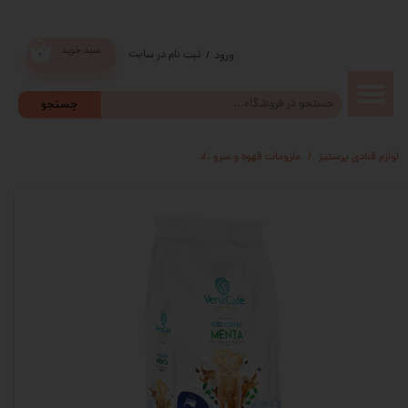
سبد خرید
ثبت نام در سایت
/
ورود
۰
حساب
جستجو
کاربری من
لوازم قنادی پرستیژ
ملزومات قهوه و سرو
ملزومات بار گرم (موکاپ فلاکس ماگ تراول قه
تغییر گذر
واژه
سفارشات
خروج از
حساب
کاربری