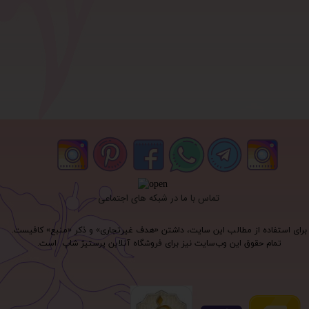
تماس با ما در شبکه های اجتماعی
برای استفاده از مطالب این سایت، داشتن «هدف غیرتجاری» و ذکر «منبع» کافیست.
تمام حقوق اين وب‌سايت نیز برای فروشگاه آنلاین پرستیژ شاپ است.