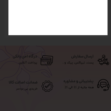
روغن نارگیل CBC
۸۰۷,۰۰۰ تومان
ارسال سفارش
درگاه امن بانکی
پست، تیپاکس، پیک و...
پرداخت آنلاین
پشتیبانی و مشاوره
ضمانت اصالت کالا
همه جانبه از 11 الی 21
خریدی بی دردسر