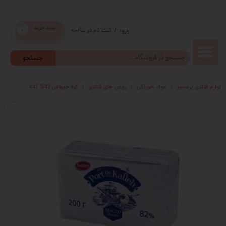
سبد خرید
ثبت نام در سایت
/
ورود
۰
حساب
جستجو
کاربری من
لوازم قنادی پرستیژ
مواد خوراکی
روغن های قنادی
کره حیوانی 82% کاله
تغییر گذر
واژه
سفارشات
خروج از
حساب
کاربری