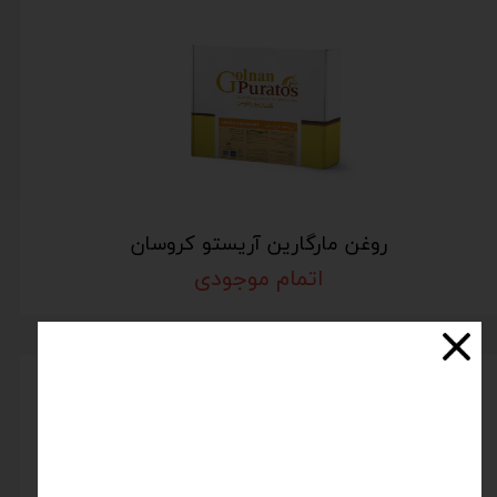
روغن مارگارین آریستو کروسان
اتمام موجودی