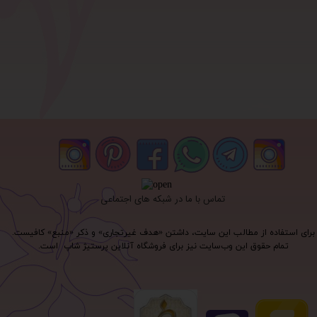
تماس با ما در شبکه های اجتماعی
برای استفاده از مطالب این سایت، داشتن «هدف غیرتجاری» و ذکر «منبع» کافیست.
تمام حقوق اين وب‌سايت نیز برای فروشگاه آنلاین پرستیژ شاپ است.