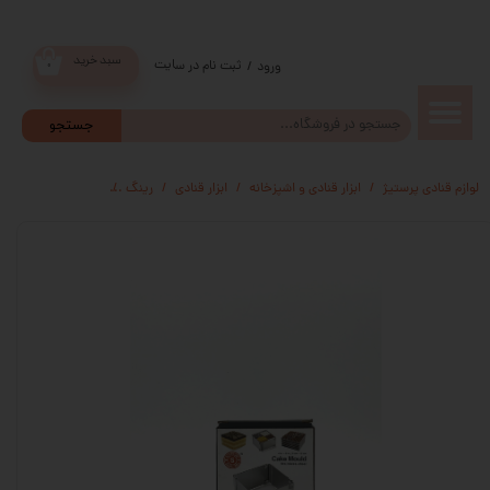
سبد خرید
ثبت نام در سایت
/
ورود
۰
حساب
جستجو
کاربری من
لوازم قنادی پرستیژ
ابزار قنادی و اشپزخانه
ابزار قنادی
رینگ
رینگ متحرک مربع 
تغییر گذر
واژه
سفارشات
خروج از
حساب
کاربری