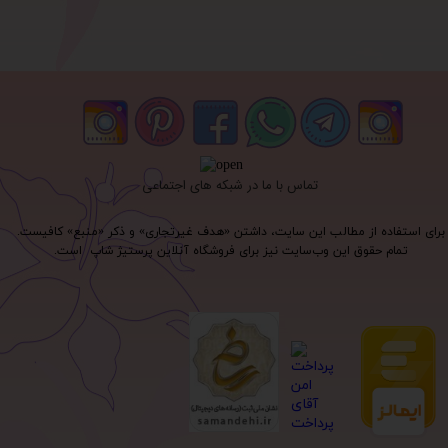
تماس با ما در شبکه های اجتماعی
برای استفاده از مطالب این سایت، داشتن «هدف غیرتجاری» و ذکر «منبع» کافیست.
تمام حقوق اين وب‌سايت نیز برای فروشگاه آنلاین پرستیژ شاپ است.