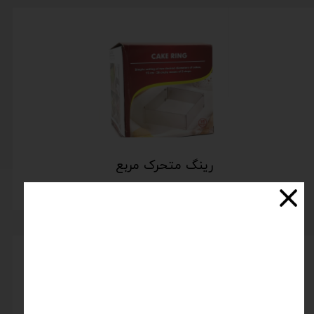
رینگ متحرک مربع
اتمام موجودی