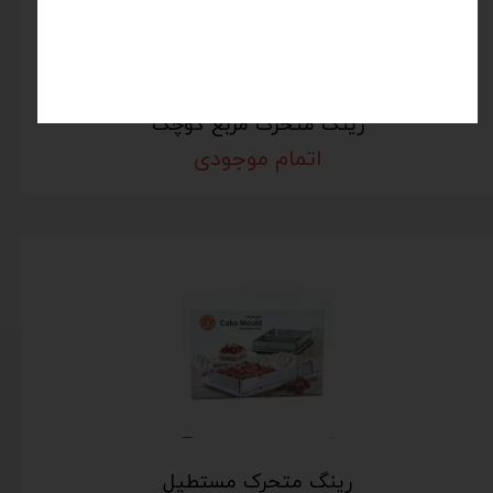
رینگ متحرک مربع کوچک
اتمام موجودی
رینگ متحرک مستطیل