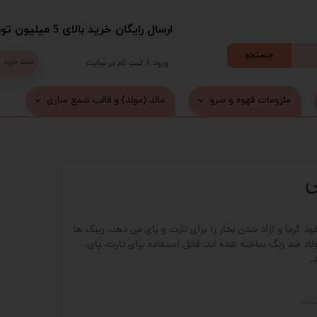
​ارسال رایگان خرید بالای 5 میلیون تومان با پست
جستجو
سبد خرید
ورود
/
ثبت نام در سایت
حساب کاربری من
ملزومات قهوه و سرو
مالد (مولد) و قالب شمع سازی
تغییر گذر واژه
سفارشات
ی
خروج از حساب کاربری
ذ گرما و آزاد شدن بخار را برای تارت و پای می دهد. رینگ ها
ولاد ضد زنگ ساخته شده اند. قابل استفاده برای تارت، پای،
.