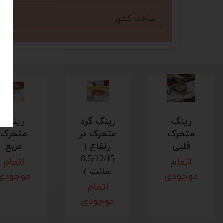
ساخت کشور
رینگ
رینگ گرد
رینگ
متحرک
متحرک در
متحرک
قلبی
ارتفاع (
مربع
8.5/12/15
اتمام
اتمام
سانت )
موجودی
موجودی
اتمام
موجودی