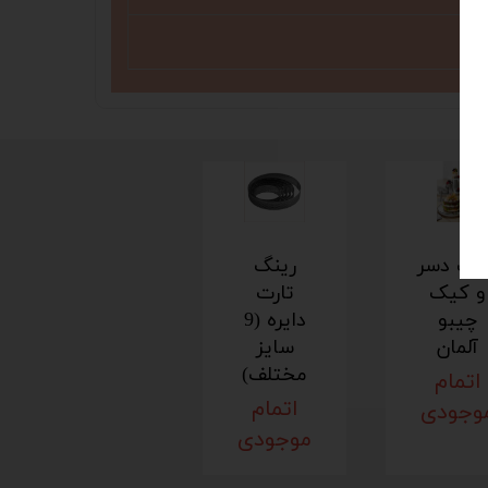
نگ دسر
رینگ
و کیک
تارت
چیبو
دایره (9
آلمان
سایز
مختلف)
اتمام
اتمام
وجودی
موجودی