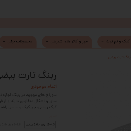
 کیک و تم تولد
مهر و کاتر های شیرینی
محصولات برقی
ینگ تارت بیضی
رینگ تارت بیض
اتمام موجودی
سوراخ های موجود در رینگ اجازه نفو
سایز و اشکال متفاوتی دارند و از ف
کیک روسی، چیزکیک و ... می باشند
سایز
4.3*13 ارتفاع 2.6 سانت
3.6*9 ارتفاع2.8 سانت