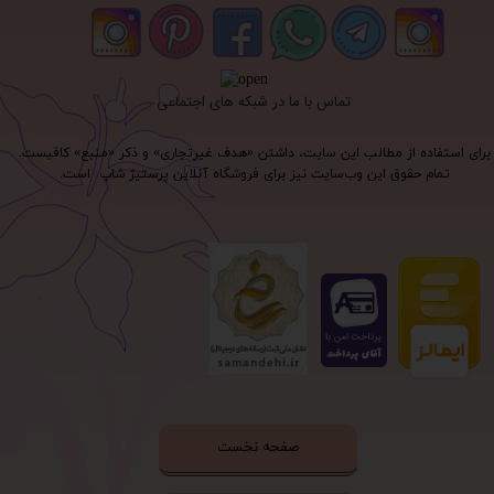
تماس با ما در شبکه های اجتماعی
برای استفاده از مطالب این سایت، داشتن «هدف غیرتجاری» و ذکر «منبع» کافیست.
تمام حقوق اين وب‌سايت نیز برای فروشگاه آنلاین پرستیژ شاپ است.
صفحه نخست