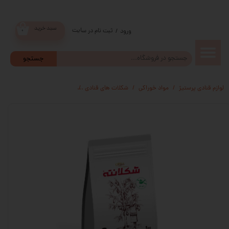
سبد خرید
ثبت نام در سایت
/
ورود
۰
حساب
جستجو
کاربری من
لوازم قنادی پرستیژ
مواد خوراکی
شکلات های قنادی
شکلات واقعی شکلانته تلخ 70% بدون شکر
تغییر گذر
واژه
سفارشات
خروج از
حساب
کاربری