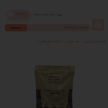
سبد خرید
ثبت نام در سایت
/
ورود
۰
حساب
جستجو
کاربری من
لوازم قنادی پرستیژ
مواد خوراکی
شکلات های قنادی
شکلات سکه ایی سفید برند باراک
تغییر گذر
واژه
سفارشات
خروج از
حساب
کاربری