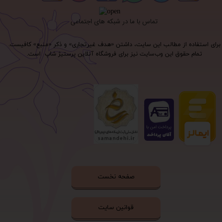
تماس با ما در شبکه های اجتماعی
برای استفاده از مطالب این سایت، داشتن «هدف غیرتجاری» و ذکر «منبع» کافیست.
تمام حقوق اين وب‌سايت نیز برای فروشگاه آنلاین پرستیژ شاپ است.
صفحه نخست
قوانین سایت