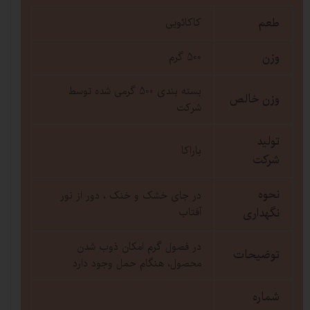
طعم
کاکائویی
وزن
500 گرم
بسته بندی 500 گرمی شده توسط
وزن خالص
شرکت
تولید
باراکا
شرکت
نحوه
در جای خشک و خنک ، دور از نور
نگهداری
آفتاب
در فصول گرم امکان ذوب شدن
توضیحات
محصول، هنگام حمل وجود دارد
شماره