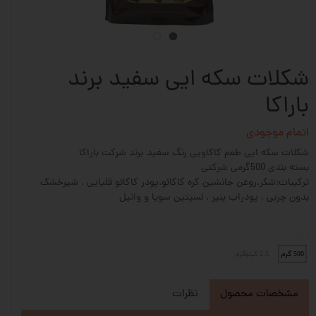
شکلات سکه ایی سفید برند
باراکا
اتمام موجودی
شکلات سکه ایی طعم کاکاویی رنگ سفید برند شرکت باراکا
بسته بندی 500گرمی شرکتی
ترکیبات:شکر.روغن جانشین کره کاکائو.پودر کاکائو قلیایی . شیرخشک
بدون چربی . پودراب پنیر . لسیتین سویا و وانیل
وزن
500 گرم
2.5 کیلوگرم
مشخصات محصول
نظرات