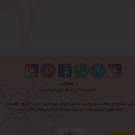
تماس با ما در شبکه های اجتماعی
برای استفاده از مطالب این سایت، داشتن «هدف غیرتجاری» و ذکر «منبع» کافیست.
تمام حقوق اين وب‌سايت نیز برای فروشگاه آنلاین پرستیژ شاپ است.