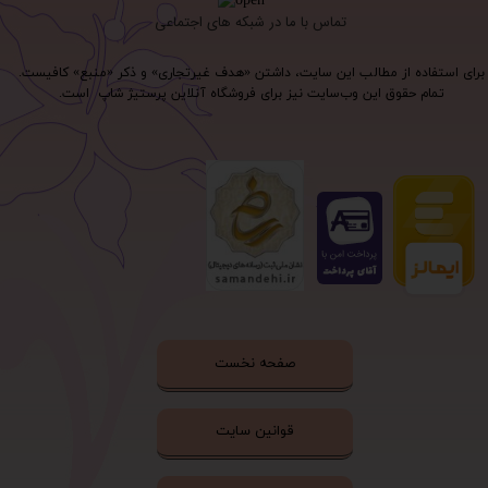
تماس با ما در شبکه های اجتماعی
برای استفاده از مطالب این سایت، داشتن «هدف غیرتجاری» و ذکر «منبع» کافیست.
تمام حقوق اين وب‌سايت نیز برای فروشگاه آنلاین پرستیژ شاپ است.
صفحه نخست
قوانین سایت