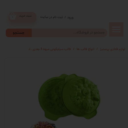
سبد خرید
ثبت نام در سایت
/
ورود
۰
حساب
جستجو
کاربری من
لوازم قنادی پرستیژ
انواع قالب ها
قالب سیلیکونی میوه 3 بعدی
قالب سیلیکون مارت PRINGLIFE
تغییر گذر
واژه
سفارشات
خروج از
حساب
کاربری