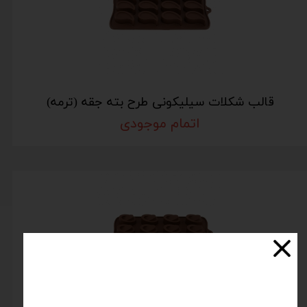
قالب شکلات سیلیکونی طرح بته جقه (ترمه)
اتمام موجودی