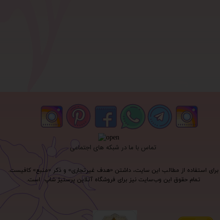
تماس با ما در شبکه های اجتماعی
برای استفاده از مطالب این سایت، داشتن «هدف غیرتجاری» و ذکر «منبع» کافیست.
تمام حقوق اين وب‌سايت نیز برای فروشگاه آنلاین پرستیژ شاپ است.