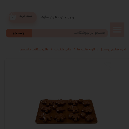
سبد خرید
ثبت نام در سایت
/
ورود
۰
حساب
جستجو
کاربری من
لوازم قنادی پرستیژ
انواع قالب ها
قالب شکلات
قالب شکلات دایناسور
تغییر گذر
واژه
سفارشات
خروج از
حساب
کاربری