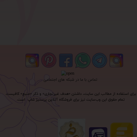
تماس با ما در شبکه های اجتماعی
برای استفاده از مطالب این سایت، داشتن «هدف غیرتجاری» و ذکر «منبع» کافیست.
تمام حقوق اين وب‌سايت نیز برای فروشگاه آنلاین پرستیژ شاپ است.