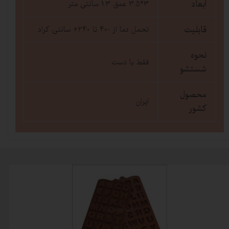
ابعاد
3*3.5 عمق 1.3 سانتی متر
قابلیت
تحمل دما از -40 تا 240+ سانتی کراد
نحوه
فقط با دست
شستشو
محصول
ایران
کشور