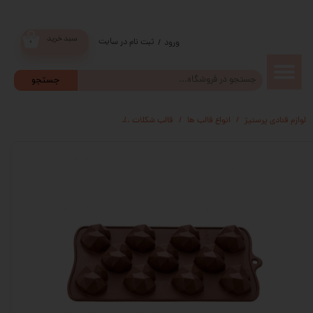
سبد خرید
ثبت نام در سایت
/
ورود
۰
حساب
جستجو
کاربری من
لوازم قنادی پرستیژ
انواع قالب ها
قالب شکلات
قالب شکلات سیلیکونی قلب اوریگام
تغییر گذر
واژه
سفارشات
خروج از
حساب
کاربری