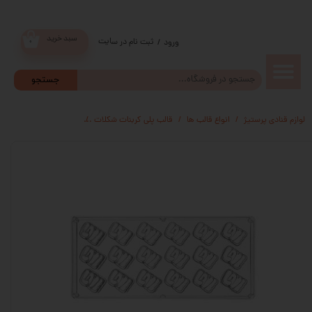
سبد خرید
ثبت نام در سایت
/
ورود
۰
حساب
جستجو
کاربری من
لوازم قنادی پرستیژ
انواع قالب ها
قالب پلی کربنات شکلات
قالب پلی کربنات کد 22
تغییر گذر
واژه
سفارشات
خروج از
حساب
کاربری