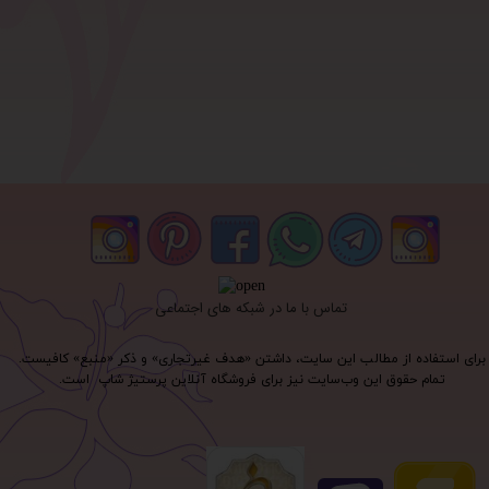
تماس با ما در شبکه های اجتماعی
برای استفاده از مطالب این سایت، داشتن «هدف غیرتجاری» و ذکر «منبع» کافیست.
تمام حقوق اين وب‌سايت نیز برای فروشگاه آنلاین پرستیژ شاپ است.