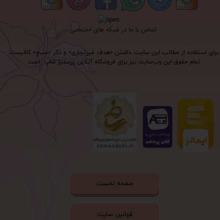
تماس با ما در شبکه های اجتماعی
برای استفاده از مطالب این سایت، داشتن «هدف غیرتجاری» و ذکر «منبع» کافیست.
تمام حقوق اين وب‌سايت نیز برای فروشگاه آنلاین پرستیژ شاپ است.
صفحه نخست
قوانین سایت