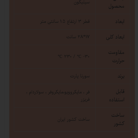
سیلیکون
محصول
ابعاد
قطر 3 ارتفاع 1.5 سانتی متر
ابعاد کلی
17*28 سانت
مقاومت
30- ℃ / 230 ℃
حرارت
برند
سورنا پارت
قابل
فر ، مایکروویو،مایکروفر ، سولاردام ،
استفاده
فریزر
ساخت
ساخت کشور ایران
کشور