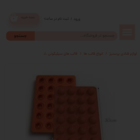
سبد خرید
ثبت نام در سایت
/
ورود
۰
حساب
جستجو
کاربری من
لوازم قنادی پرستیژ
انواع قالب ها
قالب های سیلیکونی
قالب ترافل 3 سانت سورنا
تغییر گذر
واژه
سفارشات
خروج از
حساب
کاربری