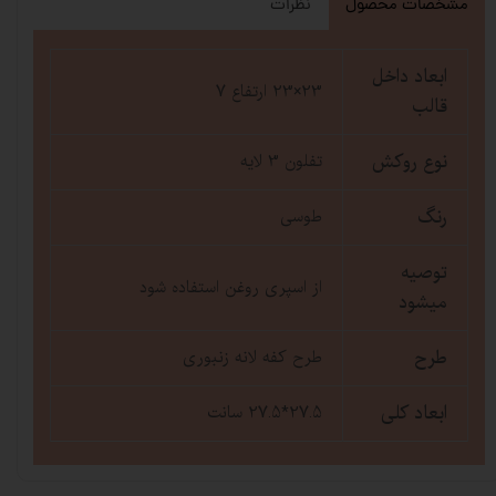
مشخصات محصول
نظرات
ابعاد داخل
23×23 ارتفاع 7
قالب
نوع روکش
تفلون 3 لایه
رنگ
طوسی
توصیه
از اسپری روغن استفاده شود
میشود
طرح
طرح کفه لانه زنبوری
ابعاد کلی
27.5*27.5 سانت