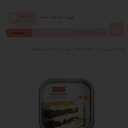
سبد خرید
ثبت نام در سایت
/
ورود
۰
حساب
جستجو
کاربری من
لوازم قنادی پرستیژ
انواع قالب ها
رلیف مت
قالب های تفلون
قالب کمربندی
ق
تغییر گذر
واژه
سفارشات
خروج از
حساب
کاربری