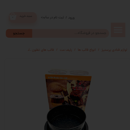
سبد خرید
ثبت نام در سایت
/
ورود
۰
حساب
جستجو
کاربری من
لوازم قنادی پرستیژ
انواع قالب ها
رلیف مت
قالب های تفلون
قالب کمربندی
قا
تغییر گذر
واژه
سفارشات
خروج از
حساب
کاربری