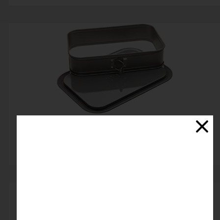
قالب کمربندی مستطیل (تفلون)
اتمام موجودی