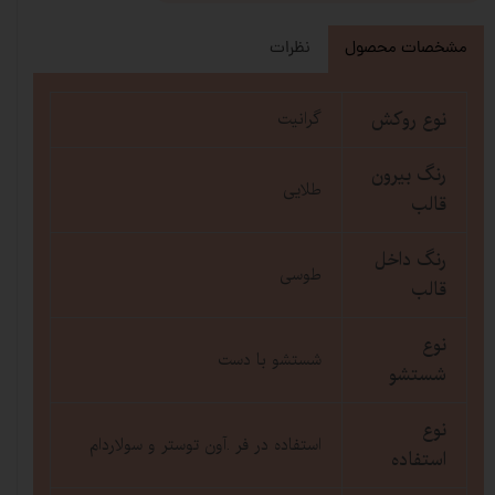
مشخصات محصول
نظرات
نوع روکش
گرانیت
رنگ بیرون
طلایی
قالب
رنگ داخل
طوسی
قالب
نوع
شستشو با دست
شستشو
نوع
استفاده در فر .آون توستر و سولاردام
استفاده