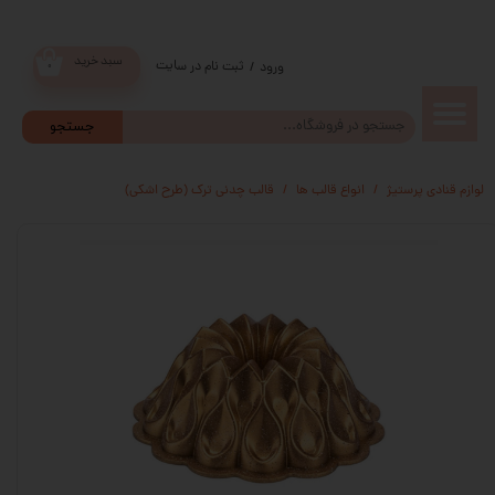
سبد خرید
ثبت نام در سایت
/
ورود
۰
حساب
جستجو
کاربری من
لوازم قنادی پرستیژ
انواع قالب ها
قالب چدنی ترک (طرح اشکی)
تغییر گذر
واژه
سفارشات
خروج از
حساب
کاربری