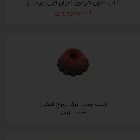
قالب تفلون شیفون (میان تهی) پرستیژ
اتمام موجودی
قالب چدنی ترک (طرح اشکی)
۲,۱۰۰,۰۰۰ تومان