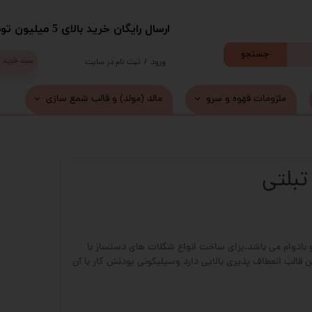
​ارسال رایگان خرید بالای 5 میلیون تومان با پست
جستجو
سبد خرید
ورود
/
ثبت نام در سایت
حساب کاربری من
ملزومات قهوه و سرو
مالد (مولد) و قالب شمع سازی
تغییر گذر واژه
سفارشات
تبلتی
خروج از حساب کاربری
 بادوام می باشد.برای ساخت انواع شکلات های دستساز با
قالب انعطاف پذیری بالایی دارد وسیلیکونی بودنش کار با آن