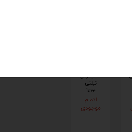
40- تا 240+ سانتی گراد
قالب
ی
سیلیکونی
تبلتی
love
اتمام
موجودی