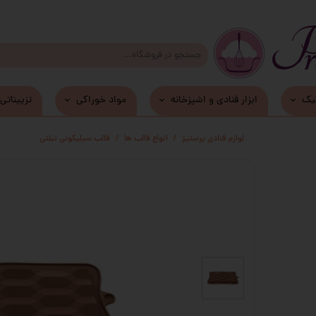
یک
ابزار قنادی و اشپزخانه
مواد خوراکی
تزییناتی
زیر کیکی و دسری MDF
لوازم قنادی پرستیژ
انواع قالب ها
قالب سیلیکونی تبلتی