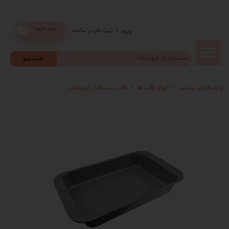
سبد خرید
ثبت نام در سایت
/
ورود
۰
حساب
جستجو
کاربری من
لوازم قنادی پرستیژ
انواع قالب ها
قالب مستطیل کوپرشف
تغییر گذر
واژه
سفارشات
خروج از
حساب
کاربری