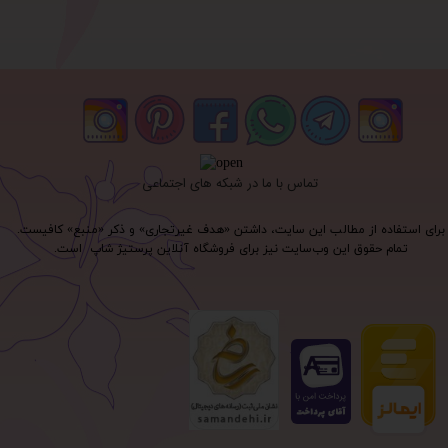
تماس با ما در شبکه های اجتماعی
برای استفاده از مطالب این سایت، داشتن «هدف غیرتجاری» و ذکر «منبع» کافیست.
تمام حقوق اين وب‌سايت نیز برای فروشگاه آنلاین پرستیژ شاپ است.