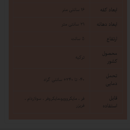
ابعاد کفه
16 سانتی متر
ابعاد دهانه
21 سانتی متر
ارتفاع
5 سانت
محصول
ترکیه
کشور
تحمل
40- تا 240+ سانتی گراد
دمایی
قابل
فر ، مایکروویو،مایکروفر ، سولاردام ،
استفاده
فریزر