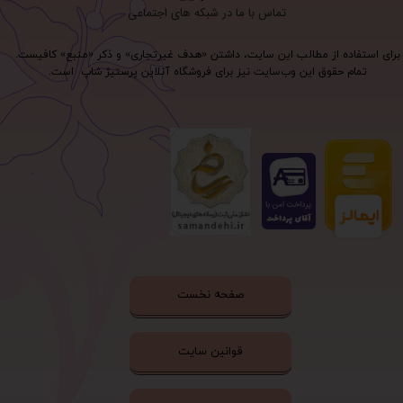
تماس با ما در شبکه های اجتماعی
برای استفاده از مطالب این سایت، داشتن «هدف غیرتجاری» و ذکر «منبع» کافیست.
تمام حقوق اين وب‌سايت نیز برای فروشگاه آنلاین پرستیژ شاپ است.
صفحه نخست
قوانین سایت