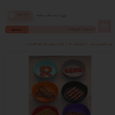
سبد خرید
ثبت نام در سایت
/
ورود
۰
حساب
جستجو
کاربری من
لوازم قنادی پرستیژ
انواع قالب ها
قالب ایرفرایر تکی کفه 16سانت
تغییر گذر
واژه
سفارشات
خروج از
حساب
کاربری