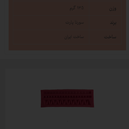
وزن
125 گرم
برند
سورنا پارت
ساخت
ساخت ایران