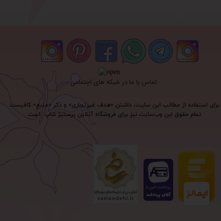
تماس با ما در شبکه های اجتماعی
برای استفاده از مطالب این سایت، داشتن «هدف غیرتجاری» و ذکر «منبع» کافیست.
تمام حقوق اين وب‌سايت نیز برای فروشگاه آنلاین پرستیژ شاپ است.