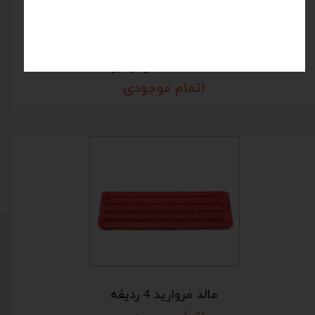
مالد ماه ستاره و ابر
اتمام موجودی
مالد مروارید 4 ردیفه