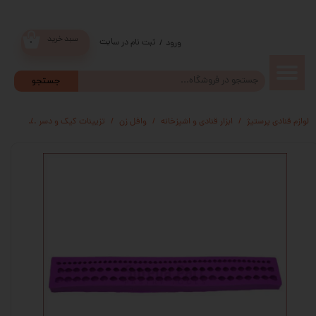
سبد خرید
ثبت نام در سایت
/
ورود
۰
حساب
جستجو
کاربری من
لوازم قنادی پرستیژ
ابزار قنادی و اشپزخانه
وافل زن
تزیینات کیک و دسر
مالد
تغییر گذر
واژه
سفارشات
خروج از
حساب
کاربری