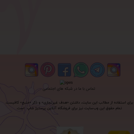
تماس با ما در شبکه های اجتماعی
برای استفاده از مطالب این سایت، داشتن «هدف غیرتجاری» و ذکر «منبع» کافیست.
تمام حقوق اين وب‌سايت نیز برای فروشگاه آنلاین پرستیژ شاپ است.