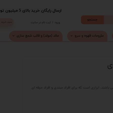
​ارسال رایگان خرید بالای 5 میلیون تومان با پست
جستجو
سبد خرید
ورود
/
ثبت نام در سایت
حساب کاربری من
ملزومات قهوه و سرو
مالد (مولد) و قالب شمع سازی
تغییر گذر واژه
سفارشات
خروج از حساب کاربری
باشند. ابزاری است که برای افراد مبتدی و افراد حرفه ای