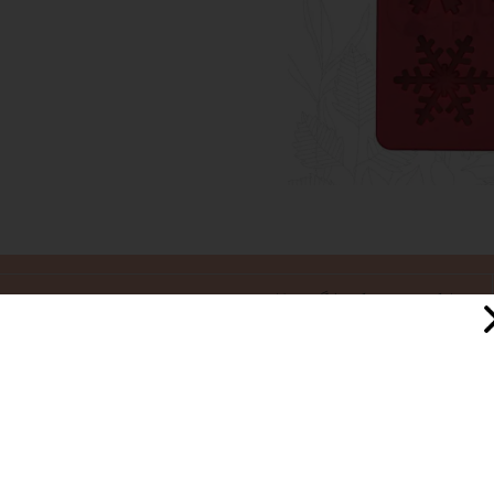
سیلیکون درجه یک با گرید غذایی
10*10 سانت
82 گرم
سورنا پارت