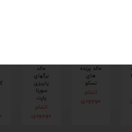
ساخت ایران
مالد پرنده
مالد
های
برگهای
نسکو
پاییزی
ک
سورنا
اتمام
پارت
موجودی
اتمام
موجودی
م