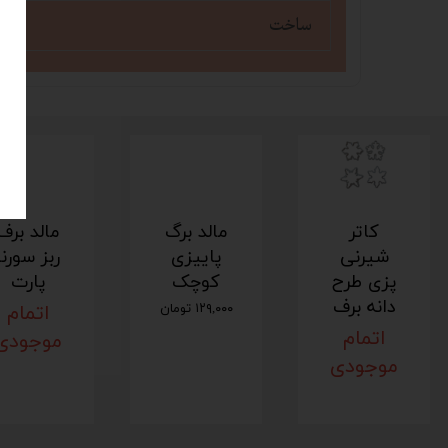
ساخت
کاتر
مالد برگ
مالد برف
شیرنی
پاییزی
ربز سورنا
پزی طرح
کوچک
پارت
دانه برف
۱۲۹,۰۰۰ تومان
اتمام
اتمام
موجودی
موجودی