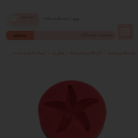
سبد خرید
ثبت نام در سایت
/
ورود
۰
حساب
جستجو
کاربری من
لوازم قنادی پرستیژ
ابزار قنادی و اشپزخانه
وافل زن
تزیینات کیک و دسر
مالد
تغییر گذر
واژه
سفارشات
خروج از
حساب
کاربری