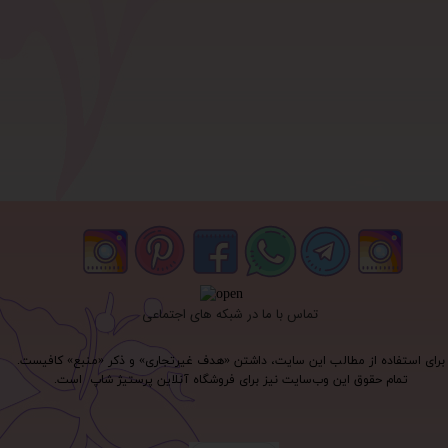
تماس با ما در شبکه های اجتماعی
برای استفاده از مطالب این سایت، داشتن «هدف غیرتجاری» و ذکر «منبع» کافیست.
تمام حقوق اين وب‌سايت نیز برای فروشگاه آنلاین پرستیژ شاپ است.