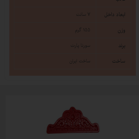
ابعاد داخل
7 سانت
وزن
155 گرم
برند
سورنا پارت
ساخت
ساخت ایران