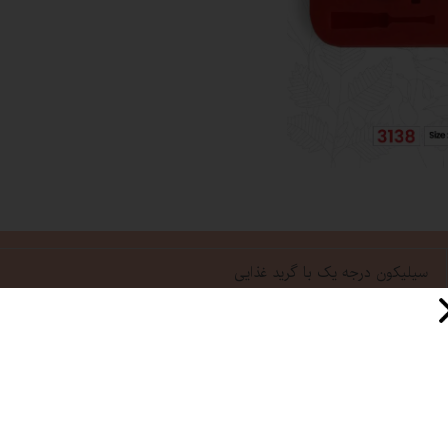
سیلیکون درجه یک با گرید غذایی
5*11 سانت
51 گرم
سورنا پارت