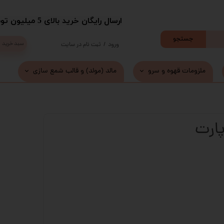
​ارسال رایگان خرید بالای 5 میلیون تومان با پست
جستجو
سبد خرید
ورود
/
ثبت نام در سایت
حساب کاربری من
ملزومات قهوه و سرو
مالد (مولد) و قالب شمع سازی
تغییر گذر واژه
سفارشات
پارت
خروج از حساب کاربری