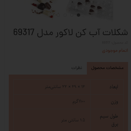
شکلات آب کن لاکور مدل 69317
کد محصول: 69317
اتمام موجودی
مشخصات محصول
نظرات
ابعاد
۱۲ × ۲۹ × ۲۲ سانتی‌متر
وزن
1100گرم
طول سیم
۱.۵ سانتی متر
برق