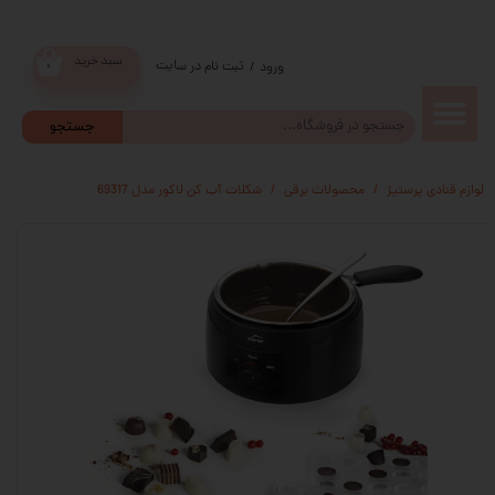
سبد خرید
ثبت نام در سایت
/
ورود
۰
حساب
جستجو
کاربری من
لوازم قنادی پرستیژ
محصولات برقی
شکلات آب کن لاکور مدل 69317
تغییر گذر
واژه
سفارشات
خروج از
حساب
کاربری