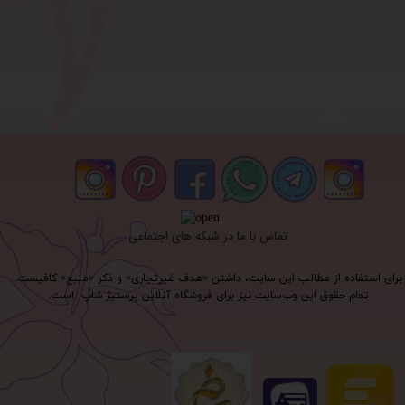
تماس با ما در شبکه های اجتماعی
برای استفاده از مطالب این سایت، داشتن «هدف غیرتجاری» و ذکر «منبع» کافیست.
تمام حقوق اين وب‌سايت نیز برای فروشگاه آنلاین پرستیژ شاپ است.