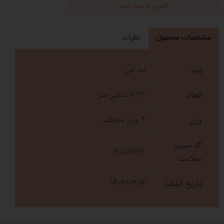
افزودن به سبد خرید
مشخصات محصول
نظرات
برند
لت اس
ابعاد
3*-7 سانتی متر
وزن
4 وزن مختلف
کد سیب
1720/ظ/12
سلامت
تاریخ انقضا
1403/03/16