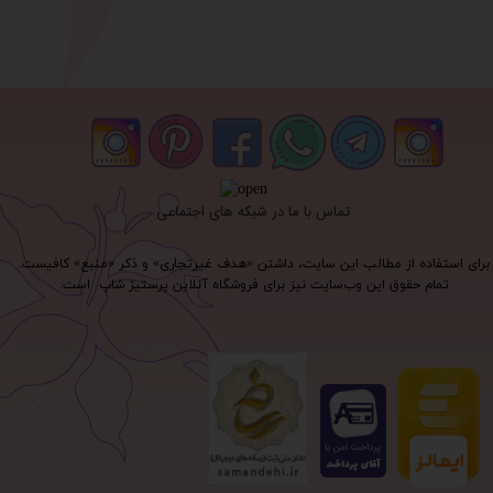
تماس با ما در شبکه های اجتماعی
برای استفاده از مطالب این سایت، داشتن «هدف غیرتجاری» و ذکر «منبع» کافیست.
تمام حقوق اين وب‌سايت نیز برای فروشگاه آنلاین پرستیژ شاپ است.