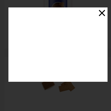
کرم بیسکوییت Patiswiss
اتمام موجودی