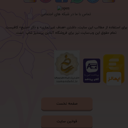
تماس با ما در شبکه های اجتماعی
برای استفاده از مطالب این سایت، داشتن «هدف غیرتجاری» و ذکر «منبع» کافیست.
تمام حقوق اين وب‌سايت نیز برای فروشگاه آنلاین پرستیژ شاپ است.
صفحه نخست
قوانین سایت