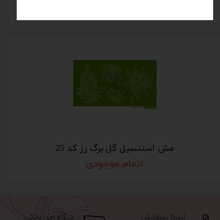
۵۴۳,۰۰۰ تومان
مش استنسیل گل برگ رز کد 25
اتمام موجودی
ارسال سفارش
درگاه امن بانکی