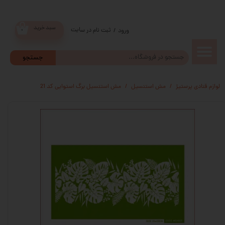
سبد خرید
ثبت نام در سایت
/
ورود
۰
حساب
جستجو
کاربری من
لوازم قنادی پرستیژ
مش استنسیل
مش استنسیل برگ استوایی کد 21
تغییر گذر
واژه
سفارشات
خروج از
حساب
کاربری