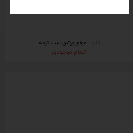
قالب مونوپورشن ست ترمه
اتمام موجودی