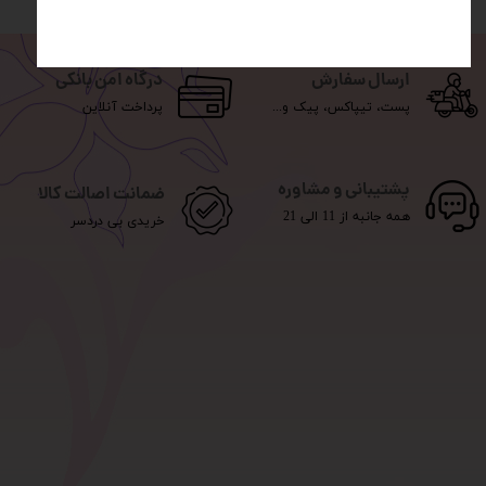
ارسال سفارش
درگاه امن بانکی
پست، تیپاکس، پیک و...
پرداخت آنلاین
پشتیبانی و مشاوره
ضمانت اصالت کالا
همه جانبه از 11 الی 21
خریدی بی دردسر