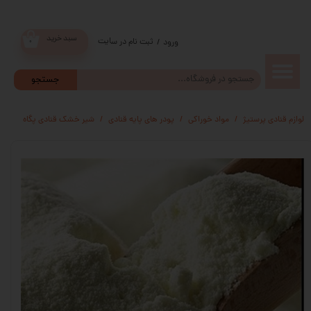
سبد خرید
ثبت نام در سایت
/
ورود
۰
حساب
جستجو
کاربری من
لوازم قنادی پرستیژ
مواد خوراکی
پودر های پایه قنادی
شیر خشک قنادی پگاه
تغییر گذر
واژه
سفارشات
خروج از
حساب
کاربری